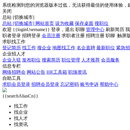
系统检测到您的浏览器版本过低，无法获得最佳的使用体验，
关闭
总站
[切换城市]
总站
[切换城市]
网站首页
设为收藏
保存桌面
搜职位
欢迎
{{loginUsername}}
登录，
退出
职聊
管理中心
刷新简历
我
职者登录
招聘登录
会员注册
求职者注册
招聘注册
职聊
触屏
求职找工作
登记简历
找工作
搜企业
地图找工作
名企直聘
最新职位
紧急招
企业招人才
企业入驻
发布职位
搜索简历
职位管理
人才推荐
会员服务
信息专栏
网络招聘会
网站公告
HR工具箱
职场资讯
自助工具
求职会员登录
招聘会员登录
忘记密码
账号申诉
帮助中心
{{searchAliasCn}}
找工作
找企业
找人才
找资讯