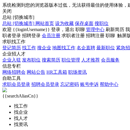
系统检测到您的浏览器版本过低，无法获得最佳的使用体验，
关闭
总站
[切换城市]
总站
[切换城市]
网站首页
设为收藏
保存桌面
搜职位
欢迎
{{loginUsername}}
登录，
退出
职聊
管理中心
刷新简历
我
职者登录
招聘登录
会员注册
求职者注册
招聘注册
职聊
触屏
求职找工作
登记简历
找工作
搜企业
地图找工作
名企直聘
最新职位
紧急招
企业招人才
企业入驻
发布职位
搜索简历
职位管理
人才推荐
会员服务
信息专栏
网络招聘会
网站公告
HR工具箱
职场资讯
自助工具
求职会员登录
招聘会员登录
忘记密码
账号申诉
帮助中心
{{searchAliasCn}}
找工作
找企业
找人才
找资讯