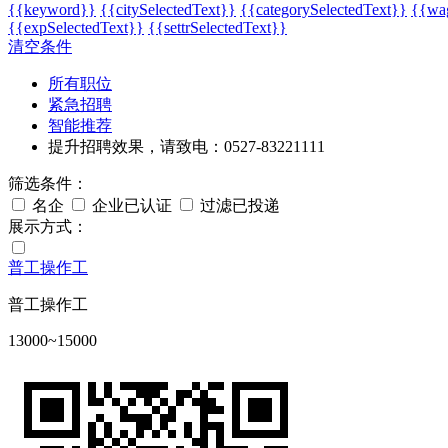
{{keyword}}
{{citySelectedText}}
{{categorySelectedText}}
{{wag
{{expSelectedText}}
{{settrSelectedText}}
清空条件
所有职位
紧急招聘
智能推荐
提升招聘效果，请致电：0527-83221111
筛选条件：
名企
企业已认证
过滤已投递
展示方式：
普工操作工
普工操作工
13000~15000