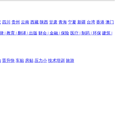
庆
四川
贵州
云南
西藏
陕西
甘肃
青海
宁夏
新疆
台湾
香港
澳门
律 | 教育 | 翻译 | 出版
财会 | 金融 | 保险
医疗 | 制药 | 环保
建筑 |
助
晋升快
车贴
房贴
压力小
技术培训
旅游