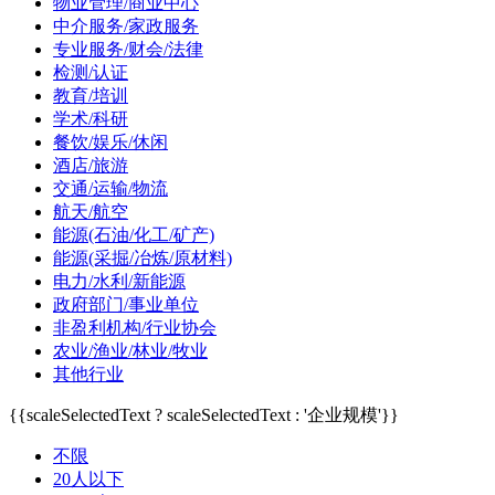
物业管理/商业中心
中介服务/家政服务
专业服务/财会/法律
检测/认证
教育/培训
学术/科研
餐饮/娱乐/休闲
酒店/旅游
交通/运输/物流
航天/航空
能源(石油/化工/矿产)
能源(采掘/冶炼/原材料)
电力/水利/新能源
政府部门/事业单位
非盈利机构/行业协会
农业/渔业/林业/牧业
其他行业
{{scaleSelectedText ? scaleSelectedText : '企业规模'}}
不限
20人以下