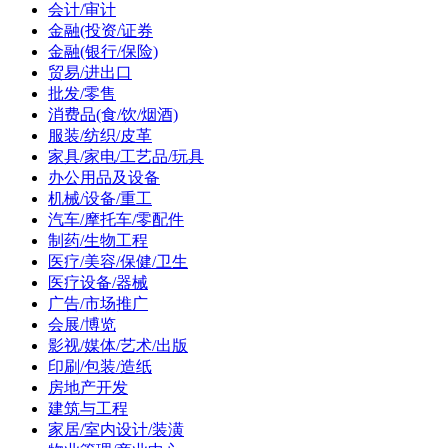
会计/审计
金融(投资/证券
金融(银行/保险)
贸易/进出口
批发/零售
消费品(食/饮/烟酒)
服装/纺织/皮革
家具/家电/工艺品/玩具
办公用品及设备
机械/设备/重工
汽车/摩托车/零配件
制药/生物工程
医疗/美容/保健/卫生
医疗设备/器械
广告/市场推广
会展/博览
影视/媒体/艺术/出版
印刷/包装/造纸
房地产开发
建筑与工程
家居/室内设计/装潢