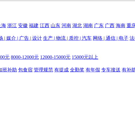
上海
浙江
安徽
福建
江西
山东
河南
湖北
湖南
广东
广西
海南
重
 | 媒介 | 广告 | 设计
生产 | 物流 | 质控 | 汽车
网络 | 通信 | 电子
法
000元
8000-12000元
12000-15000元
15000元以上
加班补助
包食宿
管理规范
有提成
全勤奖
有年假
专车接送
有补