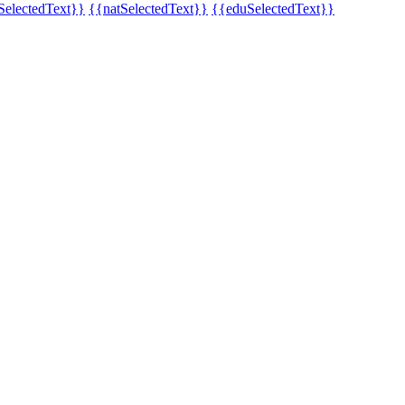
SelectedText}}
{{natSelectedText}}
{{eduSelectedText}}