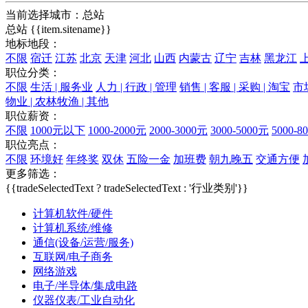
当前选择城市：
总站
总站
{{item.sitename}}
地标地段：
不限
宿迁
江苏
北京
天津
河北
山西
内蒙古
辽宁
吉林
黑龙江
职位分类：
不限
生活 | 服务业
人力 | 行政 | 管理
销售 | 客服 | 采购 | 淘宝
市场
物业 | 农林牧渔 | 其他
职位薪资：
不限
1000元以下
1000-2000元
2000-3000元
3000-5000元
5000-8
职位亮点：
不限
环境好
年终奖
双休
五险一金
加班费
朝九晚五
交通方便
更多筛选：
{{tradeSelectedText ? tradeSelectedText : '行业类别'}}
计算机软件/硬件
计算机系统/维修
通信(设备/运营/服务)
互联网/电子商务
网络游戏
电子/半导体/集成电路
仪器仪表/工业自动化