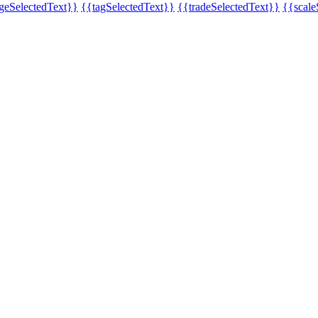
eSelectedText}}
{{tagSelectedText}}
{{tradeSelectedText}}
{{scale