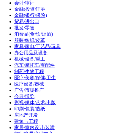
会计/审计
金融(投资/证券
金融(银行/保险)
贸易/进出口
批发/零售
消费品(食/饮/烟酒)
服装/纺织/皮革
家具/家电/工艺品/玩具
办公用品及设备
机械/设备/重工
汽车/摩托车/零配件
制药/生物工程
医疗/美容/保健/卫生
医疗设备/器械
广告/市场推广
会展/博览
影视/媒体/艺术/出版
印刷/包装/造纸
房地产开发
建筑与工程
家居/室内设计/装潢