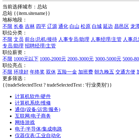
当前选择城市：
总站
总站
{{item.sitename}}
地标地段：
不限
长春
吉林
四平
辽源
通化
白山
松原
白城
延边
昌邑区
龙
职位分类：
不限
文员
前台/总机/接待
人事专员/助理
人事经理/主管
人事总
专员/助理
招聘经理/主管
职位薪资：
不限
1000元以下
1000-2000元
2000-3000元
3000-5000元
5000-8
职位亮点：
不限
环境好
年终奖
双休
五险一金
加班费
朝九晚五
交通方便
更多筛选：
{{tradeSelectedText ? tradeSelectedText : '行业类别'}}
计算机软件/硬件
计算机系统/维修
通信(设备/运营/服务)
互联网/电子商务
网络游戏
电子/半导体/集成电路
仪器仪表/工业自动化