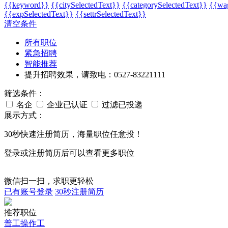
{{keyword}}
{{citySelectedText}}
{{categorySelectedText}}
{{wag
{{expSelectedText}}
{{settrSelectedText}}
清空条件
所有职位
紧急招聘
智能推荐
提升招聘效果，请致电：0527-83221111
筛选条件：
名企
企业已认证
过滤已投递
展示方式：
30秒
快速注册简历，海量职位任意投！
登录或注册简历后可以查看更多职位
微信扫一扫，求职更轻松
已有账号登录
30秒注册简历
推荐职位
普工操作工