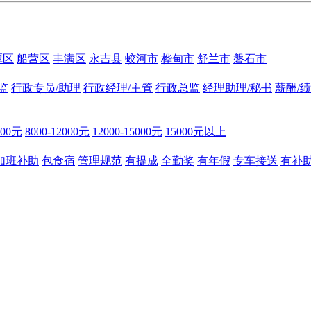
潭区
船营区
丰满区
永吉县
蛟河市
桦甸市
舒兰市
磐石市
监
行政专员/助理
行政经理/主管
行政总监
经理助理/秘书
薪酬/
000元
8000-12000元
12000-15000元
15000元以上
加班补助
包食宿
管理规范
有提成
全勤奖
有年假
专车接送
有补