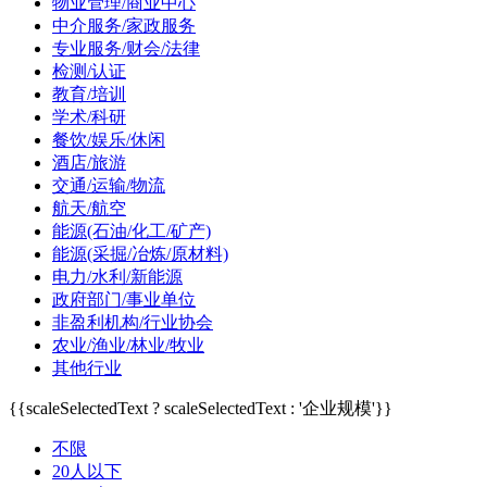
物业管理/商业中心
中介服务/家政服务
专业服务/财会/法律
检测/认证
教育/培训
学术/科研
餐饮/娱乐/休闲
酒店/旅游
交通/运输/物流
航天/航空
能源(石油/化工/矿产)
能源(采掘/冶炼/原材料)
电力/水利/新能源
政府部门/事业单位
非盈利机构/行业协会
农业/渔业/林业/牧业
其他行业
{{scaleSelectedText ? scaleSelectedText : '企业规模'}}
不限
20人以下