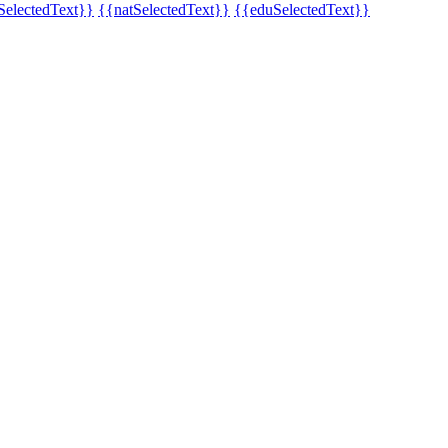
SelectedText}}
{{natSelectedText}}
{{eduSelectedText}}