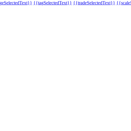
eSelectedText}}
{{tagSelectedText}}
{{tradeSelectedText}}
{{scale