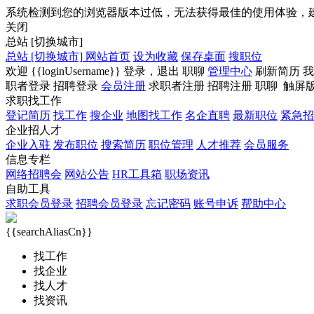
系统检测到您的浏览器版本过低，无法获得最佳的使用体验，
关闭
总站
[切换城市]
总站
[切换城市]
网站首页
设为收藏
保存桌面
搜职位
欢迎
{{loginUsername}}
登录，
退出
职聊
管理中心
刷新简历
我
职者登录
招聘登录
会员注册
求职者注册
招聘注册
职聊
触屏
求职找工作
登记简历
找工作
搜企业
地图找工作
名企直聘
最新职位
紧急招
企业招人才
企业入驻
发布职位
搜索简历
职位管理
人才推荐
会员服务
信息专栏
网络招聘会
网站公告
HR工具箱
职场资讯
自助工具
求职会员登录
招聘会员登录
忘记密码
账号申诉
帮助中心
{{searchAliasCn}}
找工作
找企业
找人才
找资讯